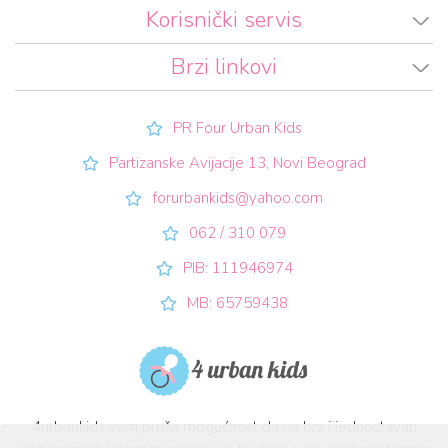
Korisnički servis
Brzi linkovi
PR Four Urban Kids
Partizanske Avijacije 13, Novi Beograd
forurbankids@yahoo.com
062 / 310 079
PIB: 111946974
MB: 65759438
4urbankids vam pruža mogućnost da na brz i jednostavan