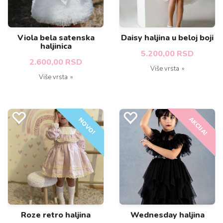
Viola bela satenska
Daisy haljina u beloj boji
haljinica
5.200,00 RSD
2.600,00 RSD
Više vrsta
Više vrsta
AKCIJA!
NOVO!
NOVO!
Roze retro haljina
Wednesday haljina