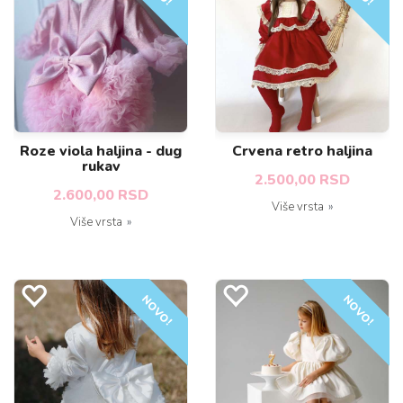
Roze viola haljina - dug
Crvena retro haljina
rukav
2.500,00 RSD
2.600,00 RSD
Više vrsta
Više vrsta
NOVO!
NOVO!