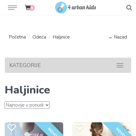
0
Početna
Odeća
Haljinice
← Nazad
KATEGORIJE
Toggle
navigat
Haljinice
NOVO!
NOVO!