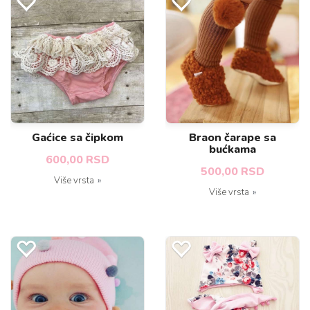
Gaćice sa čipkom
Braon čarape sa
bućkama
600,00 RSD
500,00 RSD
Više vrsta
Više vrsta