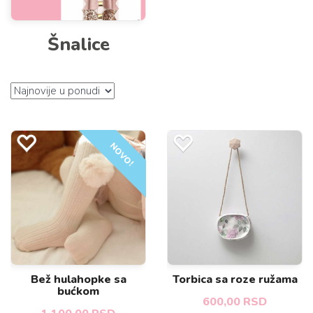
Šnalice
NOVO!
Bež hulahopke sa
Torbica sa roze ružama
bućkom
600,00 RSD