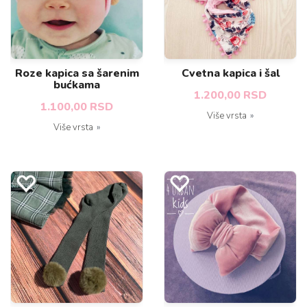
Roze kapica sa šarenim
Cvetna kapica i šal
bućkama
1.200,00 RSD
1.100,00 RSD
Više vrsta
Više vrsta