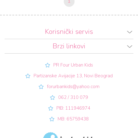
1
Korisnički servis
Brzi linkovi
PR Four Urban Kids
Partizanske Avijacije 13, Novi Beograd
forurbankids@yahoo.com
062 / 310 079
PIB: 111946974
MB: 65759438