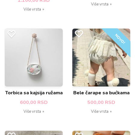
1.100,00 RSD
Više vrsta
Više vrsta
NOVO!
Torbica sa kajsija ružama
Bele čarape sa bućkama
600,00 RSD
500,00 RSD
Više vrsta
Više vrsta