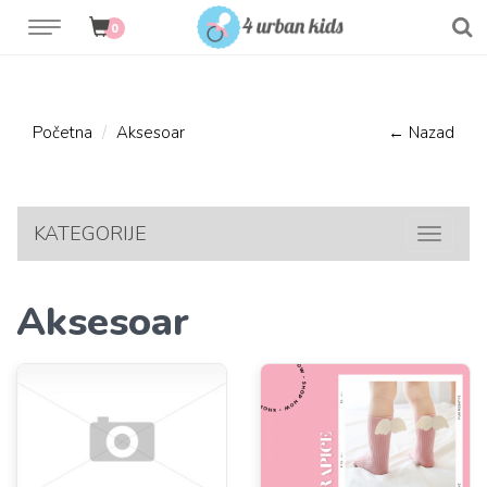
0
Početna
Aksesoar
← Nazad
KATEGORIJE
Toggle
navigat
Aksesoar