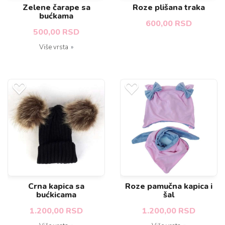
Zelene čarape sa
Roze plišana traka
bućkama
600,00 RSD
500,00 RSD
Više vrsta
Crna kapica sa
Roze pamučna kapica i
bućkicama
šal
1.200,00 RSD
1.200,00 RSD