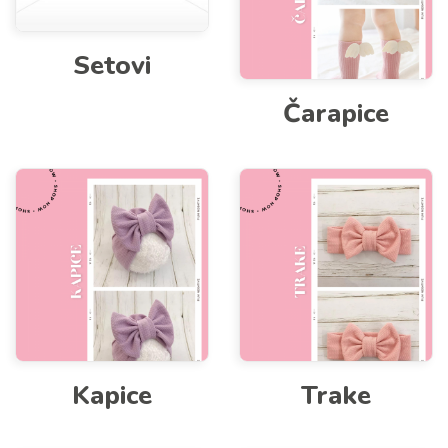
Setovi
Čarapice
Kapice
Trake