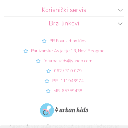
Korisnički servis
Brzi linkovi
PR Four Urban Kids
Partizanske Avijacije 13, Novi Beograd
forurbankids@yahoo.com
062 / 310 079
PIB: 111946974
MB: 65759438
4urbankids vam pruža mogućnost da na brz i jednostavan