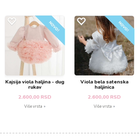
NOVO!
NOVO!
Kajsija viola haljina - dug
Viola bela satenska
rukav
haljinica
2.600,00 RSD
2.600,00 RSD
Više vrsta
Više vrsta