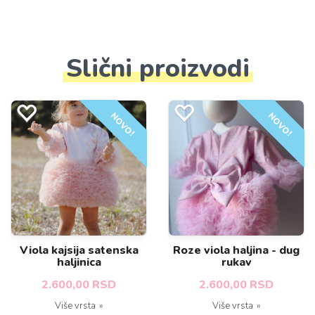
Slični proizvodi
NOVO!
NOVO!
Viola kajsija satenska
Roze viola haljina - dug
haljinica
rukav
2.600,00 RSD
2.600,00 RSD
Više vrsta
Više vrsta