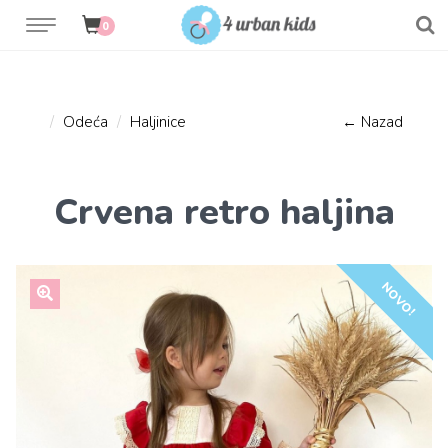
0
Odeća
Haljinice
← Nazad
Crvena retro haljina
NOVO!