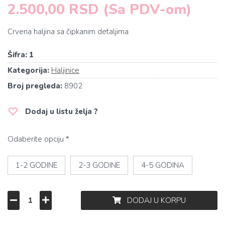
2.500,00 RSD (Sa PDV-om)
Crvena haljina sa čipkanim detaljima
Šifra:
1
Kategorija:
Haljinice
Broj pregleda:
8902
Dodaj u listu želja ?
Odaberite opciju *
1-2 GODINE
2-3 GODINE
4-5 GODINA
DODAJ U KORPU