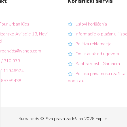
akt
Korisnički servis
Four Urban Kids
Uslovi korišćenja
izanske Avijacije 13, Novi
Informacije o plaćanju i ispo
d
Politika reklamacija
urbankids@yahoo.com
Odustanak od ugovora
 / 310 079
Saobraznost i Garancija
: 111946974
Politika privatnosti i zaštita
 65759438
podataka
4urbankids ©. Sva prava zadržana 2026
Explicit