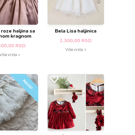
roze haljina sa
Bela Lisa haljinica
nom kragnom
2.300,00 RSD
300,00 RSD
Više vrsta
Više vrsta
NOVO!