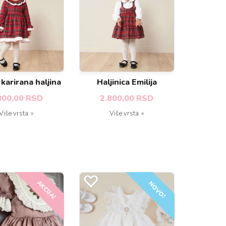
karirana haljina
Haljinica Emilija
800,00 RSD
2.800,00 RSD
Više vrsta
Više vrsta
AKCIJA!
NOVO!