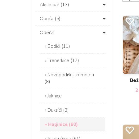
Aksesoar (13)
Obuća (5)
Odeća
Bodići (11)
Trenerkice (17)
Novogodišnji kompleti
Bež
(8)
2
Jaknice
Duksići (3)
Haljinice (60)
Jesen /zima (51)