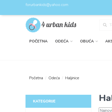
forurbankids@yahoo.com
POČETNA
ODEĆA
OBUĆA
AK
Početna
Odeća
Haljinice
Hal
KATEGORIJE