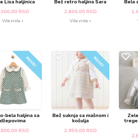
 Lisa haljinica
Bež retro haljina Sara
Bela s
.300,00 RSD
2.800,00 RSD
1.
Više vrsta
Više vrsta
NOVO!
NOVO!
o-bela haljina sa
Bež suknja sa mašnom i
Zele
džepovima
košulja
trege
.800,00 RSD
2.950,00 RSD
2.