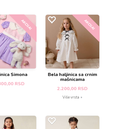
AKCIJA!
AKCIJA!
jinica Simona
Bela haljinica sa crnim
mašnicama
800,00 RSD
2.200,00 RSD
Više vrsta