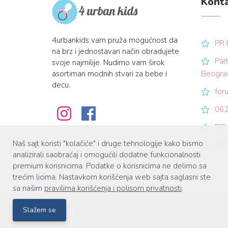
Kont
4urbankids vam pruža mogućnost da
PR 
na brz i jednostavan način obradujete
Part
svoje najmilije. Nudimo vam širok
asortiman modnih stvari za bebe i
Beogra
decu.
for
062
PIB
Naš sajt koristi "kolačiće" i druge tehnologije kako bismo
MB:
analizirali saobraćaj i omogućili dodatne funkcionalnosti
premium korisnicima. Podatke o korisnicima ne delimo sa
trećim licima. Nastavkom korišćenja web sajta saglasni ste
sa našim
pravilima korišćenja i polisom privatnosti
.
Slažem se