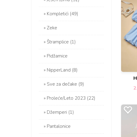
Kompletići (49)
Zeke
Štramplice (1)
Pidžamice
NipperLand (8)
H
Sve za dečake (9)
2
Proleće/Leto 2023 (22)
Džemperi (1)
Pantalonice