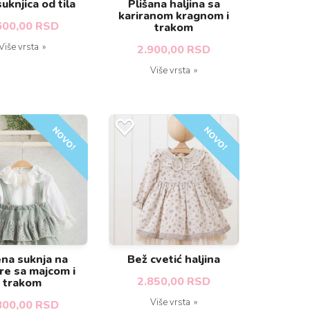
uknjica od tila
Plišana haljina sa
kariranom kragnom i
600,00 RSD
trakom
Više vrsta
2.900,00 RSD
Više vrsta
NOVO!
NOVO!
na suknja na
Bež cvetić haljina
re sa majcom i
2.850,00 RSD
trakom
Više vrsta
800,00 RSD