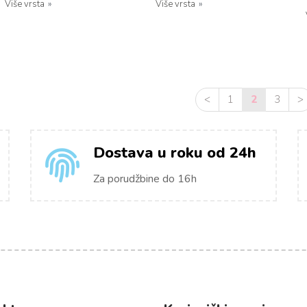
Više vrsta
Više vrsta
<
1
2
3
>
Dostava u roku od 24h
Za porudžbine do 16h