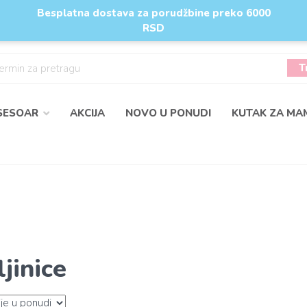
Besplatna dostava za porudžbine preko 6000
RSD
SESOAR
AKCIJA
NOVO U PONUDI
KUTAK ZA MA
jinice