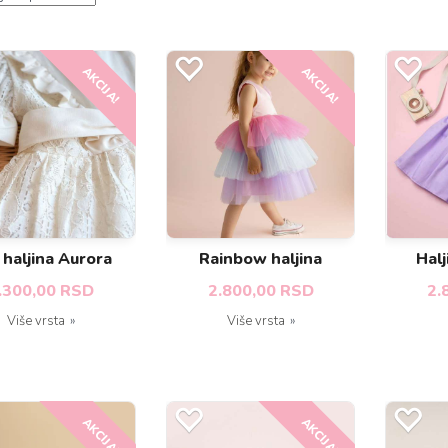
AKCIJA!
AKCIJA!
 haljina Aurora
Rainbow haljina
Hal
.300,00 RSD
2.800,00 RSD
2.
Više vrsta
Više vrsta
AKCIJA!
AKCIJA!