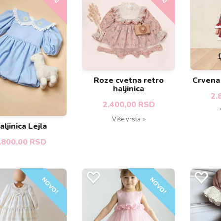
Roze cvetna retro
Crvena 
haljinica
2.
2.400,00 RSD
Više vrsta
aljinica Lejla
.800,00 RSD
NOVO!
NOVO!