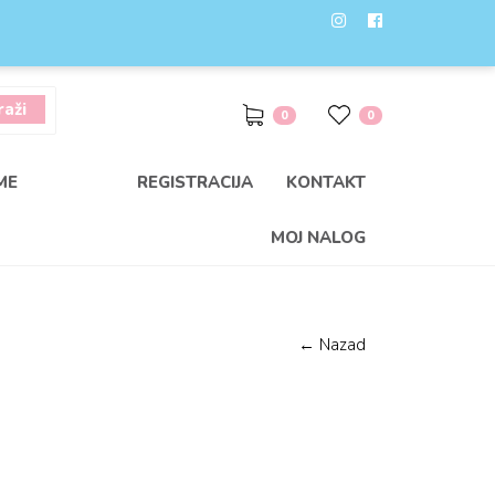
0
0
ME
REGISTRACIJA
KONTAKT
MOJ NALOG
← Nazad