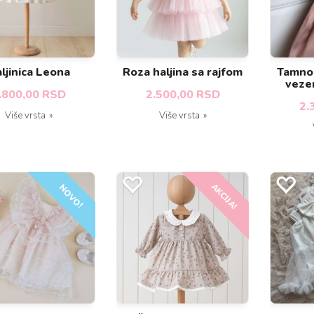
ljinica Leona
Roza haljina sa rajfom
Tamno 
veze
.800,00 RSD
2.500,00 RSD
2.
Više vrsta
Više vrsta
AKCIJA!
NOVO!