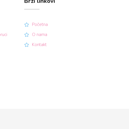
Brzi linkovi
Početna
ruci
O nama
Kontakt