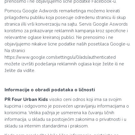
prenosimo i ne objavljujemo licne podatke Facebook-u.
Pomocu Google Adwords remarketinga možemo kreirati
prilagođenu publiku koja posecuje odredenu stranicu ili skup
stranica i/ili vrši konverzaciju na sajtu. Servis Google Aswords
koristimo za prikazivanje reklamnih kampanja kroz specificne i
relevantne oglase kreiranoj publici. Ne prenosimo i ne
objavljujemo nikakve licne podatke naših posetilaca Google-u.
Na stranici
https://www.google.com/settings/u/0/ads/authenticated
možete izvršiti podešanja reklamnih oglasa koje želite ili ne
želite da vidite.
Informacije o obradi podataka o ličnosti
PR Four Urban Kids
visoko ceni odnos koji ima sa svojim
kupcima i odgovorno je posvećen upravljanju informacijama o
korisnicima. Velika pažnja je usmerena ka čuvanju ličnih
informacija, u skladu sa postojećim zakonima o privatnosti i u
skladu sa internim standardima i praksom.