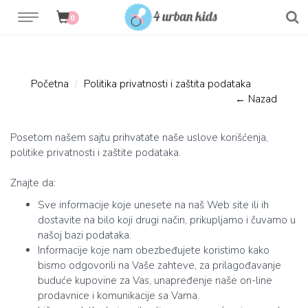
0
Početna
Politika privatnosti i zaštita podataka
← Nazad
Posetom našem sajtu prihvatate naše uslove korišćenja,
politike privatnosti i zaštite podataka.
Znajte da:
Sve informacije koje unesete na naš Web site ili ih
dostavite na bilo koji drugi način, prikupljamo i čuvamo u
našoj bazi podataka.
Informacije koje nam obezbeđujete koristimo kako
bismo odgovorili na Vaše zahteve, za prilagođavanje
buduće kupovine za Vas, unapređenje naše on-line
prodavnice i komunikacije sa Vama.