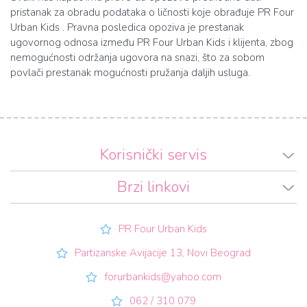
pristanak za obradu podataka o ličnosti koje obrađuje PR Four
Urban Kids . Pravna posledica opoziva je prestanak
ugovornog odnosa između PR Four Urban Kids i klijenta, zbog
nemogućnosti održanja ugovora na snazi, što za sobom
povlači prestanak mogućnosti pružanja daljih usluga.
Korisnički servis
Brzi linkovi
PR Four Urban Kids
Partizanske Avijacije 13, Novi Beograd
forurbankids@yahoo.com
062 / 310 079