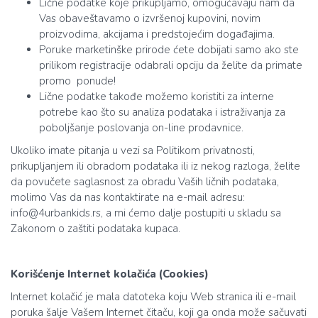
Lične podatke koje prikupljamo, omogućavaju nam da
Vas obaveštavamo o izvršenoj kupovini, novim
proizvodima, akcijama i predstojećim događajima.
Poruke marketinške prirode ćete dobijati samo ako ste
prilikom registracije odabrali opciju da želite da primate
promo ponude!
Lične podatke takođe možemo koristiti za interne
potrebe kao što su analiza podataka i istraživanja za
poboljšanje poslovanja on-line prodavnice.
Ukoliko imate pitanja u vezi sa Politikom privatnosti,
prikupljanjem ili obradom podataka ili iz nekog razloga, želite
da povučete saglasnost za obradu Vaših ličnih podataka,
molimo Vas da nas kontaktirate na e-mail adresu:
info@4urbankids.rs, a mi ćemo dalje postupiti u skladu sa
Zakonom o zaštiti podataka kupaca.
Korišćenje Internet kolačića (Cookies)
Internet kolačić je mala datoteka koju Web stranica ili e-mail
poruka šalje Vašem Internet čitaču, koji ga onda može sačuvati