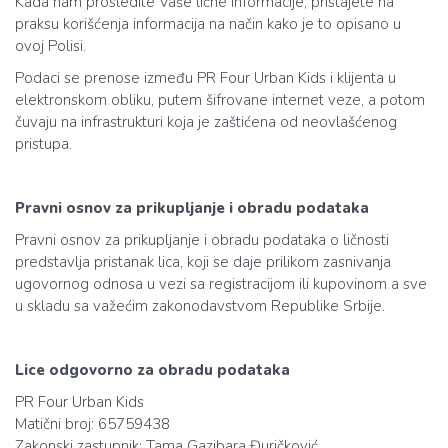
Kada nam prosledite Vaše lične informacije, pristajete na
praksu korišćenja informacija na način kako je to opisano u
ovoj Polisi.
Podaci se prenose između PR Four Urban Kids i klijenta u
elektronskom obliku, putem šifrovane internet veze, a potom
čuvaju na infrastrukturi koja je zaštićena od neovlašćenog
pristupa.
Pravni osnov za prikupljanje i obradu podataka
Pravni osnov za prikupljanje i obradu podataka o ličnosti
predstavlja pristanak lica, koji se daje prilikom zasnivanja
ugovornog odnosa u vezi sa registracijom ili kupovinom a sve
u skladu sa važećim zakonodavstvom Republike Srbije.
Lice odgovorno za obradu podataka
PR Four Urban Kids
Matični broj: 65759438
Zakonski zastupnik: Tama Gazibara Đuričković