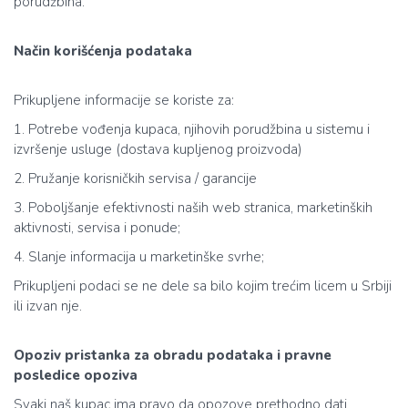
porudžbina.
Način korišćenja podataka
Prikupljene informacije se koriste za:
1. Potrebe vođenja kupaca, njihovih porudžbina u sistemu i
izvršenje usluge (dostava kupljenog proizvoda)
2. Pružanje korisničkih servisa / garancije
3. Poboljšanje efektivnosti naših web stranica, marketinških
aktivnosti, servisa i ponude;
4. Slanje informacija u marketinške svrhe;
Prikupljeni podaci se ne dele sa bilo kojim trećim licem u Srbiji
ili izvan nje.
Opoziv pristanka za obradu podataka i pravne
posledice opoziva
Svaki naš kupac ima pravo da opozove prethodno dati