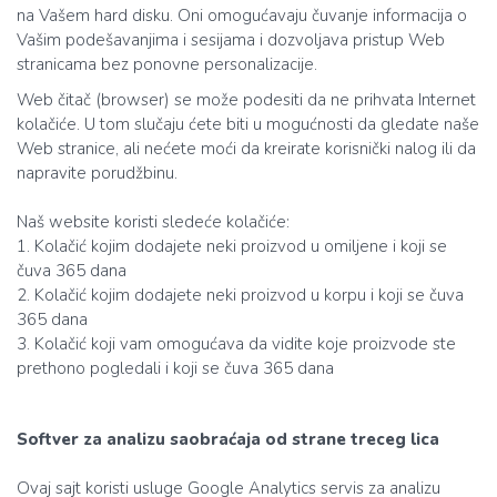
na Vašem hard disku. Oni omogućavaju čuvanje informacija o
Vašim podešavanjima i sesijama i dozvoljava pristup Web
stranicama bez ponovne personalizacije.
Web čitač (browser) se može podesiti da ne prihvata Internet
kolačiće. U tom slučaju ćete biti u mogućnosti da gledate naše
Web stranice, ali nećete moći da kreirate korisnički nalog ili da
napravite porudžbinu.
Naš website koristi sledeće kolačiće:
1. Kolačić kojim dodajete neki proizvod u omiljene i koji se
čuva 365 dana
2. Kolačić kojim dodajete neki proizvod u korpu i koji se čuva
365 dana
3. Kolačić koji vam omogućava da vidite koje proizvode ste
prethono pogledali i koji se čuva 365 dana
Softver za analizu saobraćaja od strane treceg lica
Ovaj sajt koristi usluge Google Analytics servis za analizu