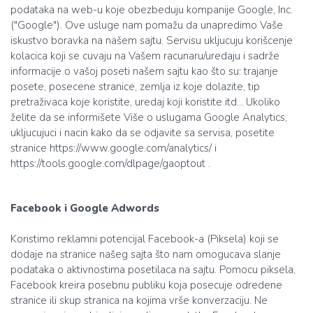
podataka na web-u koje obezbeduju kompanije Google, Inc.
("Google"). Ove usluge nam pomažu da unapredimo Vaše
iskustvo boravka na našem sajtu. Servisu ukljucuju korišcenje
kolacica koji se cuvaju na Vašem racunaru/uredaju i sadrže
informacije o vašoj poseti našem sajtu kao što su: trajanje
posete, posecene stranice, zemlja iz koje dolazite, tip
pretraživaca koje koristite, uredaj koji koristite itd... Ukoliko
želite da se informišete Više o uslugama Google Analytics,
ukljucujuci i nacin kako da se odjavite sa servisa, posetite
stranice https://www.google.com/analytics/ i
https://tools.google.com/dlpage/gaoptout .
Facebook i Google Adwords
Koristimo reklamni potencijal Facebook-a (Piksela) koji se
dodaje na stranice našeg sajta što nam omogucava slanje
podataka o aktivnostima posetilaca na sajtu. Pomocu piksela,
Facebook kreira posebnu publiku koja posecuje odredene
stranice ili skup stranica na kojima vrše konverzaciju. Ne