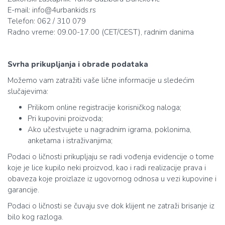
E-mail: info@4urbankids.rs
Telefon: 062 / 310 079
Radno vreme: 09.00-17.00 (CET/CEST), radnim danima
Svrha prikupljanja i obrade podataka
Možemo vam zatražiti vaše lične informacije u sledećim
slučajevima:
Prilikom online registracije korisničkog naloga;
Pri kupovini proizvoda;
Ako učestvujete u nagradnim igrama, poklonima,
anketama i istraživanjima;
Podaci o ličnosti prikupljaju se radi vođenja evidencije o tome
koje je lice kupilo neki proizvod, kao i radi realizacije prava i
obaveza koje proizlaze iz ugovornog odnosa u vezi kupovine i
garancije.
Podaci o ličnosti se čuvaju sve dok klijent ne zatraži brisanje iz
bilo kog razloga.