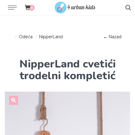
0
Odeća
NipperLand
← Nazad
NipperLand cvetići
trodelni kompletić