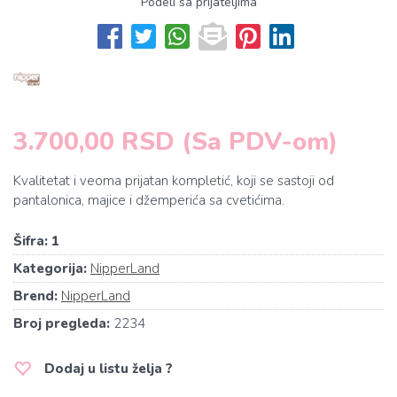
Podeli sa prijateljima
3.700,00 RSD (Sa PDV-om)
Kvalitetat i veoma prijatan kompletić, koji se sastoji od
pantalonica, majice i džemperića sa cvetićima.
Šifra:
1
Kategorija:
NipperLand
Brend:
NipperLand
Broj pregleda:
2234
Dodaj u listu želja ?