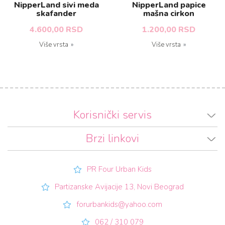
NipperLand sivi meda
NipperLand papice
skafander
mašna cirkon
4.600,00 RSD
1.200,00 RSD
Više vrsta
Više vrsta
Korisnički servis
Brzi linkovi
PR Four Urban Kids
Partizanske Avijacije 13, Novi Beograd
forurbankids@yahoo.com
062 / 310 079