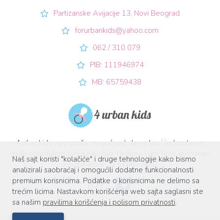
Partizanske Avijacije 13, Novi Beograd
forurbankids@yahoo.com
062 / 310 079
PIB: 111946974
MB: 65759438
4urbankids vam pruža mogućnost da na brz i jednostavan
način obradujete svoje najmilije. Nudimo vam širok asortiman
Naš sajt koristi "kolačiće" i druge tehnologije kako bismo
modnih stvari za bebe i decu.
analizirali saobraćaj i omogućili dodatne funkcionalnosti
premium korisnicima. Podatke o korisnicima ne delimo sa
trećim licima. Nastavkom korišćenja web sajta saglasni ste
sa našim
pravilima korišćenja i polisom privatnosti
.