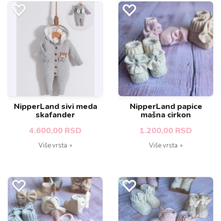
NipperLand sivi meda
NipperLand papice
skafander
mašna cirkon
4.600,00 RSD
1.200,00 RSD
Više vrsta
Više vrsta