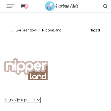
0
Svi brendovi
NipperLand
← Nazad