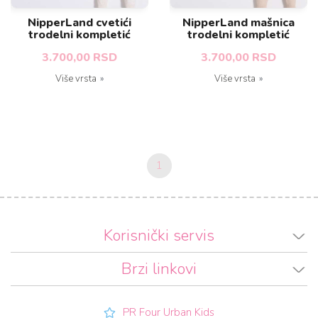
NipperLand cvetići
NipperLand mašnica
trodelni kompletić
trodelni kompletić
3.700,00 RSD
3.700,00 RSD
Više vrsta
Više vrsta
1
Korisnički servis
Brzi linkovi
PR Four Urban Kids