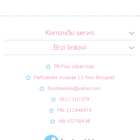
Korisnički servis
Brzi linkovi
PR Four Urban Kids
Partizanske Avijacije 13, Novi Beograd
forurbankids@yahoo.com
062 / 310 079
PIB: 111946974
MB: 65759438