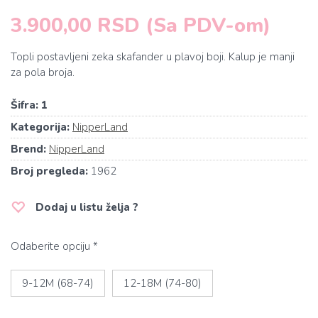
3.900,00 RSD (Sa PDV-om)
Topli postavljeni zeka skafander u plavoj boji. Kalup je manji
za pola broja.
Šifra:
1
Kategorija:
NipperLand
Brend:
NipperLand
Broj pregleda:
1962
Dodaj u listu želja ?
Odaberite opciju *
9-12M (68-74)
12-18M (74-80)