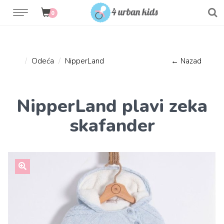
0
Odeća
NipperLand
← Nazad
NipperLand plavi zeka
skafander