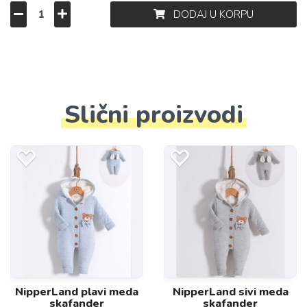
DODAJ U KORPU
Slični proizvodi
NipperLand plavi meda
NipperLand sivi meda
skafander
skafander