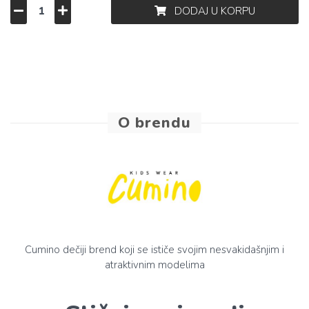
DODAJ U KORPU
O brendu
Cumino dečiji brend koji se ističe svojim nesvakidašnjim i
atraktivnim modelima