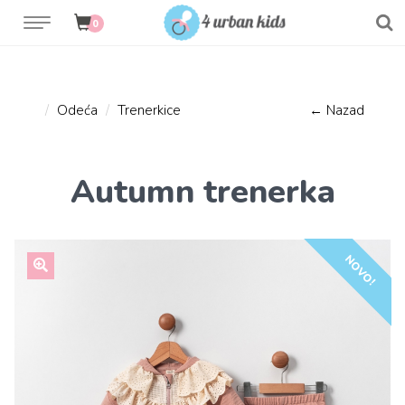
0
Odeća
Trenerkice
← Nazad
Autumn trenerka
NOVO!