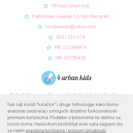
PR Four Urban Kids
Partizanske Avijacije 13, Novi Beograd
forurbankids@yahoo.com
062 / 310 079
PIB: 111946974
MB: 65759438
4urbankids vam pruža mogućnost da na brz i jednostavan
način obradujete svoje najmilije. Nudimo vam širok asortiman
Naš sajt koristi "kolačiće" i druge tehnologije kako bismo
modnih stvari za bebe i decu.
analizirali saobraćaj i omogućili dodatne funkcionalnosti
premium korisnicima. Podatke o korisnicima ne delimo sa
trećim licima. Nastavkom korišćenja web sajta saglasni ste
sa našim
pravilima korišćenja i polisom privatnosti
.