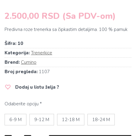
2.500,00 RSD (Sa PDV-om)
Predivna roze trenerka sa čipkastim detaljima. 100 % pamuk
Šifra:
10
Kategorija:
Trenerkice
Brend:
Cumino
Broj pregleda:
1107
Dodaj u listu želja ?
Odaberite opciju *
6-9 M
9-12 M
12-18 M
18-24 M