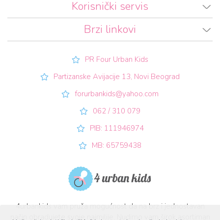
Korisnički servis
Brzi linkovi
PR Four Urban Kids
Partizanske Avijacije 13, Novi Beograd
forurbankids@yahoo.com
062 / 310 079
PIB: 111946974
MB: 65759438
4urbankids vam pruža mogućnost da na brz i jednostavan
način obradujete svoje najmilije. Nudimo vam širok asortiman