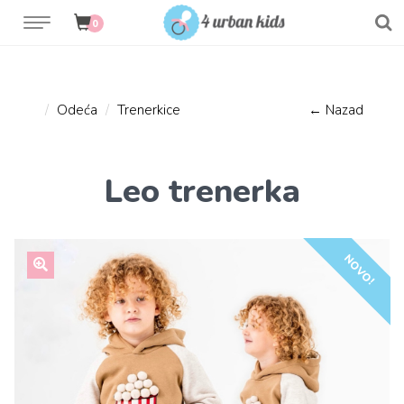
0
Odeća
Trenerkice
← Nazad
Leo trenerka
NOVO!