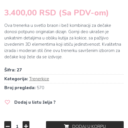
3.400,00 RSD (Sa PDV-om)
Ova trenerka u svetlo braon i bež kombinaciji za dečake
donosi potpuno originalan dizajn. Gornji deo ukrašen je
unikatnim detaljima u obliku kutija za kokice, sa pažljivo
izvedenim 3D elementima koji ističu jedinstvenost. Kvalitetna
izrada i moderan stil čine ovu trenerku savršenim izborom za
dečake koji žele da se izdvoje.
Šifra:
27
Kategorija:
Trenerkice
Broj pregleda:
570
Dodaj u listu želja ?
DODAJ U KORPU