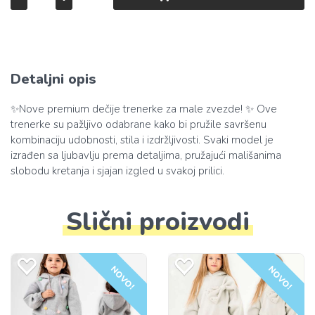
Detaljni opis
✨Nove premium dečije trenerke za male zvezde! ✨ Ove
trenerke su pažljivo odabrane kako bi pružile savršenu
kombinaciju udobnosti, stila i izdržljivosti. Svaki model je
izrađen sa ljubavlju prema detaljima, pružajući mališanima
slobodu kretanja i sjajan izgled u svakoj prilici.
Slični proizvodi
NOVO!
NOVO!