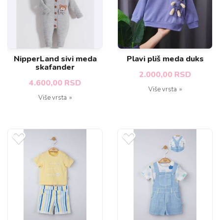
NipperLand sivi meda
Plavi pliš meda duks
skafander
2.000,00 RSD
4.600,00 RSD
Više vrsta
Više vrsta