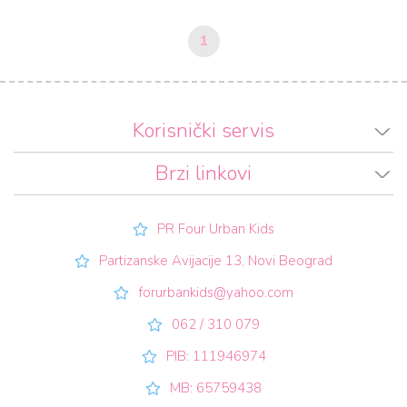
1
Korisnički servis
Brzi linkovi
PR Four Urban Kids
Partizanske Avijacije 13, Novi Beograd
forurbankids@yahoo.com
062 / 310 079
PIB: 111946974
MB: 65759438