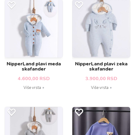
NipperLand plavi meda
NipperLand plavi zeka
skafander
skafander
4.600,00 RSD
3.900,00 RSD
Više vrsta
Više vrsta