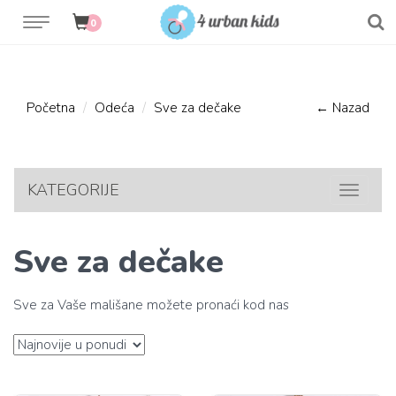
0
Početna
Odeća
Sve za dečake
← Nazad
KATEGORIJE
Toggle
navigat
Sve za dečake
Sve za Vaše mališane možete pronaći kod nas