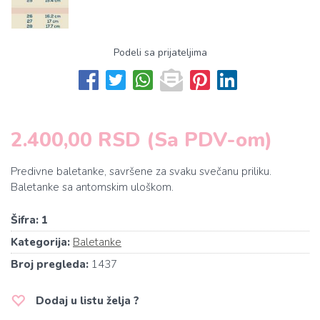
Podeli sa prijateljima
2.400,00 RSD (Sa PDV-om)
Predivne baletanke, savršene za svaku svečanu priliku.
Baletanke sa antomskim uloškom.
Šifra:
1
Kategorija:
Baletanke
Broj pregleda:
1437
Dodaj u listu želja ?