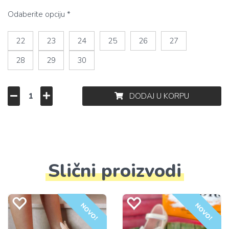
Odaberite opciju *
22
23
24
25
26
27
28
29
30
DODAJ U KORPU
Slični proizvodi
NOVO!
NOVO!