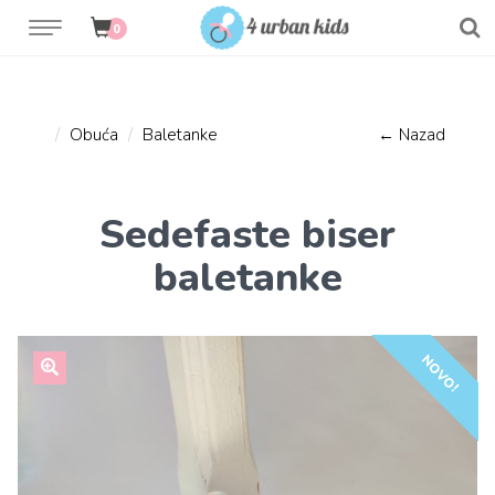
0
Obuća
Baletanke
← Nazad
Sedefaste biser
baletanke
NOVO!