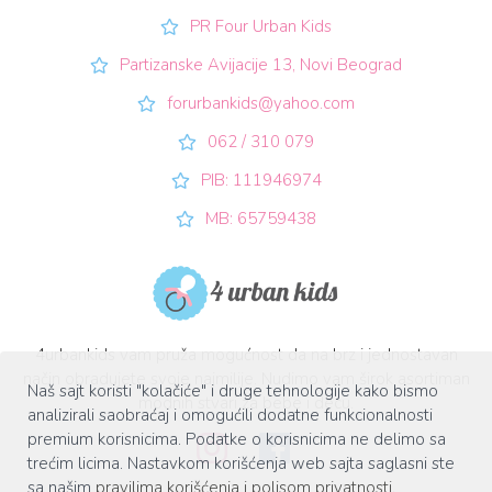
PR Four Urban Kids
Partizanske Avijacije 13, Novi Beograd
forurbankids@yahoo.com
062 / 310 079
PIB: 111946974
MB: 65759438
4urbankids vam pruža mogućnost da na brz i jednostavan
način obradujete svoje najmilije. Nudimo vam širok asortiman
Naš sajt koristi "kolačiće" i druge tehnologije kako bismo
modnih stvari za bebe i decu.
analizirali saobraćaj i omogućili dodatne funkcionalnosti
premium korisnicima. Podatke o korisnicima ne delimo sa
trećim licima. Nastavkom korišćenja web sajta saglasni ste
sa našim
pravilima korišćenja i polisom privatnosti
.